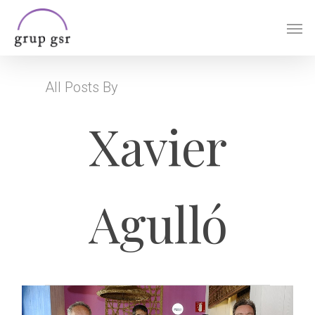
Skip
Men
to
main
content
All Posts By
Xavier
Agulló