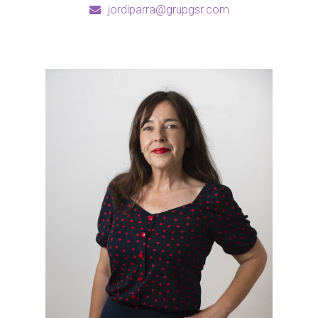
jordiparra@grupgsr.com