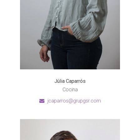
Júlia Caparrós
Cocina
jcaparros@grupgsr.com