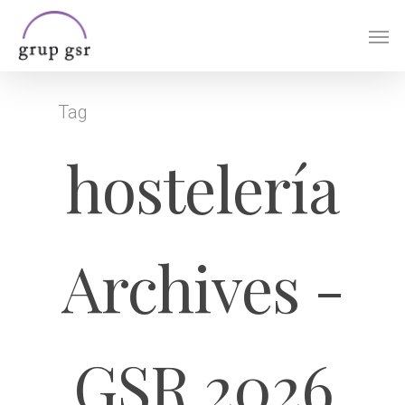
Skip
Men
to
main
content
Tag
hostelería
Archives -
GSR 2026