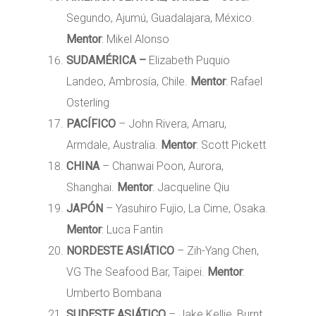
Segundo, Ajumú, Guadalajara, México.
Mentor
: Mikel Alonso
SUDAMÉRICA –
Elizabeth Puquio
Landeo, Ambrosía, Chile.
Mentor
: Rafael
Osterling
PACÍFICO
– John Rivera, Amaru,
Armdale, Australia.
Mentor
: Scott Pickett
CHINA
– Chanwai Poon, Aurora,
Shanghai.
Mentor
: Jacqueline Qiu
JAPÓN
– Yasuhiro Fujio, La Cime, Osaka.
Mentor
: Luca Fantin
NORDESTE ASIÁTICO
– Zih-Yang Chen,
VG The Seafood Bar, Taipei.
Mentor
:
Umberto Bombana
SUDESTE ASIÁTICO
– Jake Kellie, Burnt