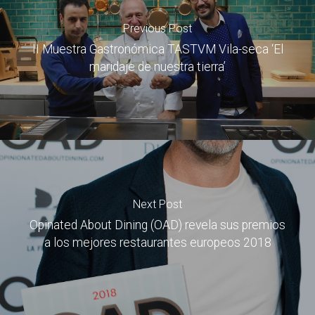
Previous Post
II Muestra Gastronómica TASTVM Vila-seca ‘El
maridaje de nuestra tierra’
Next Post
Opinated About Dining (OAD) revela sus premios
a los mejores restaurantes europeos 2018