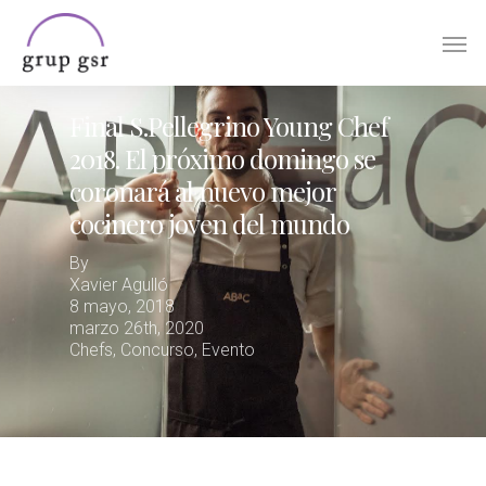
Skip
Men
to
main
content
Final S.Pellegrino Young Chef
2018. El próximo domingo se
coronará al nuevo mejor
cocinero joven del mundo
By
Xavier Agulló
8 mayo, 2018
marzo 26th, 2020
Chefs
,
Concurso
,
Evento