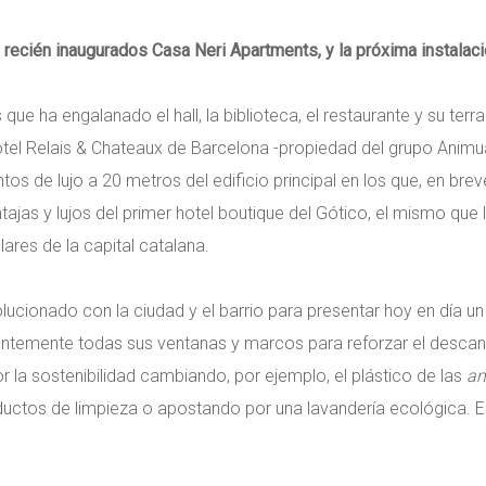
s recién inaugurados Casa Neri Apartments, y la próxima instalac
ue ha engalanado el hall, la biblioteca, el restaurante y su terr
 hotel Relais & Chateaux de Barcelona -propiedad del grupo Animu
s de lujo a 20 metros del edificio principal en los que, en breve
ntajas y lujos del primer hotel boutique del Gótico, el mismo qu
ares de la capital catalana.
lucionado con la ciudad y el barrio para presentar hoy en día un
entemente todas sus ventanas y marcos para reforzar el desca
or la sostenibilidad cambiando, por ejemplo, el plástico de las
am
ductos de limpieza o apostando por una lavandería ecológica. El