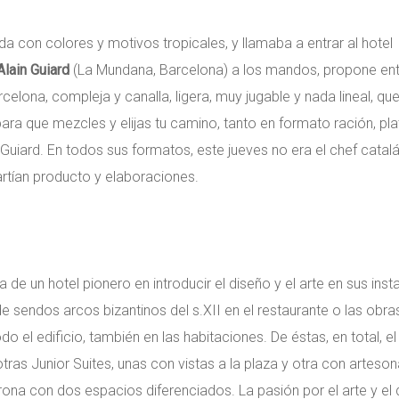
tida con colores y motivos tropicales, y llamaba a entrar al hote
Alain Guiard
(La Mundana, Barcelona) a los mandos, propone entr
rcelona, compleja y canalla, ligera, muy jugable y nada lineal, q
ara que mezcles y elijas tu camino, tanto en formato ración, plat
Guiard. En todos sus formatos, este jueves no era el chef catal
artían producto y elaboraciones.
la de un hotel pionero en introducir el diseño y el arte en sus in
e sendos arcos bizantinos del s.XII en el restaurante o las obr
o el edificio, también en las habitaciones. De éstas, en total, e
as Junior Suites, unas con vistas a la plaza y otra con artesonad
rona con dos espacios diferenciados. La pasión por el arte y el