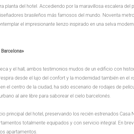
ra planta del hotel. Accediendo por la maravillosa escalera del 
iseñadores brasileños más famosos del mundo. Noventa metro
ntemplar el impresionante lienzo inspirado en una selva moder
, Barcelona»
oteca y el hall, ambos testimonios mudos de un edificio con histori
 respira desde el lujo del confort y la modernidad también en el
r
do en el centro de la ciudad, ha sido escenario de rodajes de pel
urbano al aire libre para saborear el cielo barcelonés.
ficio principal del hotel, preservando los recién estrenados Casa 
rtamentos totalmente equipados y con servicio integral. En breve,
 los apartamentos.