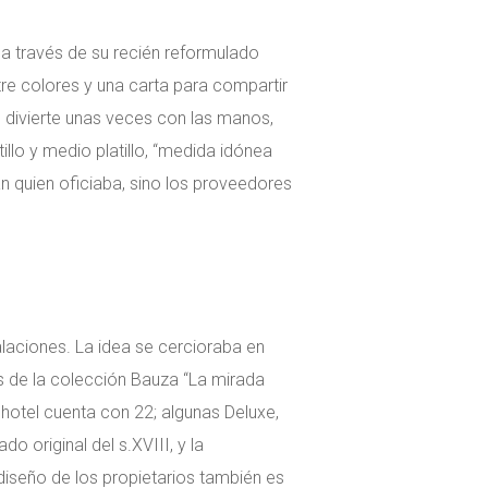
l a través de su recién reformulado
e colores y una carta para compartir
ue divierte unas veces con las manos,
illo y medio platillo, “medida idónea
án quien oficiaba, sino los proveedores
stalaciones. La idea se cercioraba en
as de la colección Bauza “La mirada
l hotel cuenta con 22; algunas Deluxe,
o original del s.XVIII, y la
 diseño de los propietarios también es