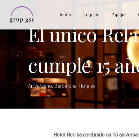
Skip
to
Inicio
grup gsr
Equipo
main
El único Rel
content
cumple 15 añ
Aniversario
,
Barcelona
,
Hoteles
Hotel Neri ha celebrado su 15 aniversari