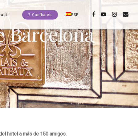
facebook
youtube
instagram
email
tacta
7 Caníbales
ESP
e Barcelona
a del hotel a más de 150 amigos.