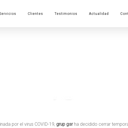
Servicios
Clientes
Testimonios
Actualidad
Con
nte la situación
r el COVID-19
iginada por el virus COVID-19,
grup gsr
ha decidido cerrar tempora