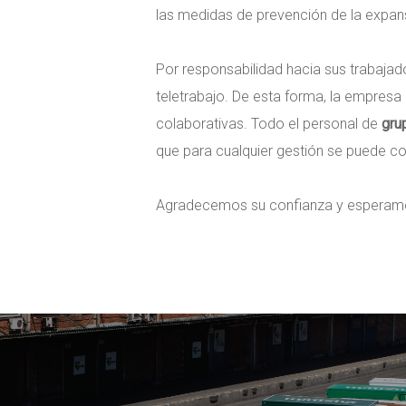
las medidas de prevención de la expansi
Por responsabilidad hacia sus trabajad
teletrabajo. De esta forma, la empresa 
colaborativas. Todo el personal de
gru
que para cualquier gestión se puede co
Agradecemos su confianza y esperamos p