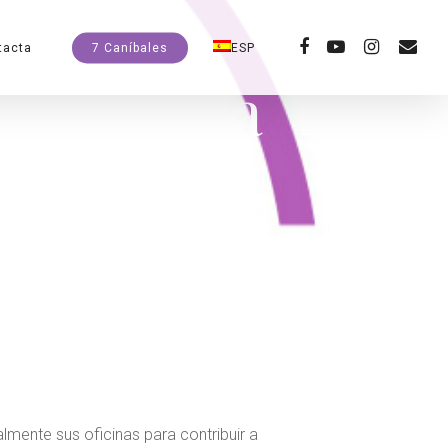
facebook
youtube
instagram
email
tacta
7 Caníbales
ESP
 de alerta
lmente sus oficinas para contribuir a