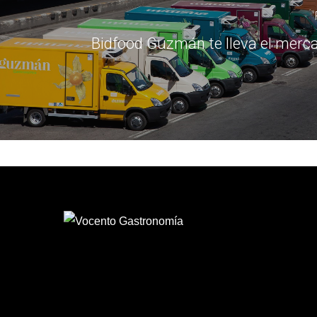
Bidfood Guzmán te lleva el merc