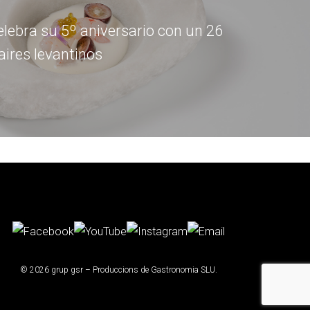
elebra su 5º aniversario con un 26
ires levantinos
© 2026 grup gsr – Produccions de Gastronomia SLU.