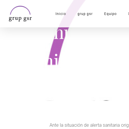
Skip
to
Inicio
grup gsr
Equipo
main
Comunicado a
content
sanitaria po
Sin categorizar
Ante la situación de alerta sanitaria or