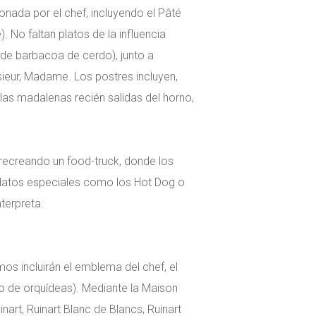
onada por el chef, incluyendo el Pâté
). No faltan platos de la influencia
de barbacoa de cerdo), junto a
ieur, Madame. Los postres incluyen,
 las madalenas recién salidas del horno,
r recreando un food-truck, donde los
 platos especiales como los Hot Dog o
terpreta.
os incluirán el emblema del chef, el
lo de orquídeas). Mediante la Maison
art, Ruinart Blanc de Blancs, Ruinart