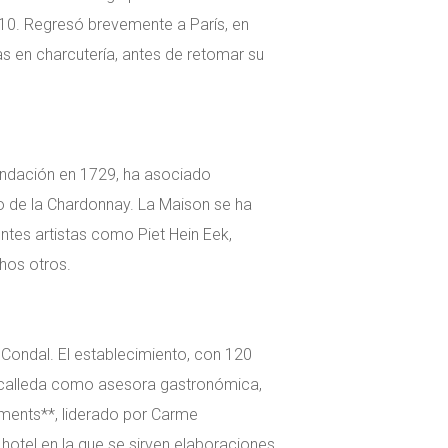
2010. Regresó brevemente a París, en
s en charcutería, antes de retomar su
ndación en 1729, ha asociado
o de la Chardonnay. La Maison se ha
ntes artistas como Piet Hein Eek,
chos otros.
 Condal. El establecimiento, con 120
uscalleda como asesora gastronómica,
oments**, liderado por Carme
l hotel en la que se sirven elaboraciones