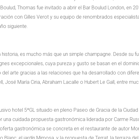
l Boulud, Thomas fue invitado a abrir el Bar Boulud London, en 
ración con Gilles Verot y su equipo de renombrados especialista
ño siguiente.
 historia, es mucho más que un simple champagne. Desde su fu
nes excepcionales, cuya pureza y gusto se basan en el domini
el arte gracias a las relaciones que ha desarrollado con difere
l, José María Ciria, Abraham Lacalle o Hubert Le Gall, entre mu
lusivo hotel 5*GL situado en pleno Paseo de Gracia de la Ciudad
 por una cuidada propuesta gastronómica liderada por Carme R
u oferta gastronómica se concreta en el restaurante de autor M
o Blanc; el jardín Mimosa, y la propuesta de Terrat, la terraza de