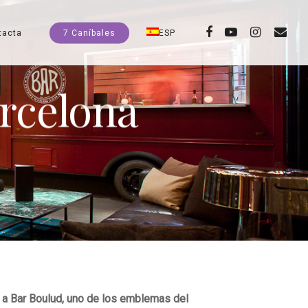
facebook
youtube
instagram
email
tacta
7 Caníbales
ESP
arcelona
o a Bar Boulud, uno de los emblemas del