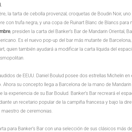
.
adière, la tarta de cebolla provenzal; croquetas de Boudin Noir, 
re con trufa negra, y una copa de Ruinart Blanc de Blancs para m
embre
, presiden la carta del Banker’s Bar de Mandarin Oriental, 
mericano. Es el nuevo pop-up del bar más mutante de Barcelona, 
t, quien también ayudará a modificar la carta líquida del espaci
smopolitan.
udidos de EEUU. Daniel Boulud posee dos estrellas Michelin en 
. Ahora su concepto llega a Barcelona de la mano de Mandarin 
 la experiencia de su Bar Boulud. Banker’s Bar recreará el espa
iante un recetario popular de la campiña francesa y bajo la dir
e maestro de ceremonias.
arta para Banker’s Bar con una selección de sus clásicos más 