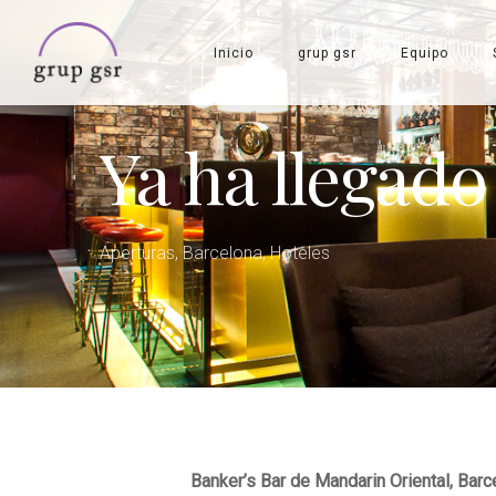
Skip
to
Inicio
grup gsr
Equipo
main
content
Ya ha llegad
Aperturas
,
Barcelona
,
Hoteles
Banker’s Bar de Mandarin Oriental, Bar