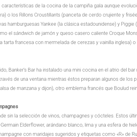
 características de la cocina de la campiña gala aunque evoluci
a) o los Rillons Croustillants (panceta de cerdo crujiente y frisée
as hamburguesas Yankee (la clásica estadounidense) y Piggie (
 como el sándwich de jamón y queso casero caliente Croque Mons
ca tarta francesa con mermelada de cerezas y vainilla inglesa) o
ido, Banker’s Bar ha instalado una mini cocina en el atrio del ba
 través de una ventana mientras éstos preparan algunos de los
 salsa de manzana y dijon), otro emblema francés que Boulud rein
ampagnes
de sin la selección de vinos, champagnes y cócteles. Estos últim
-Germain Elderflower, arándano blanco, lima y una esfera de hie
 champagne con maridajes sugeridos y etiquetas como «R» de Ruin