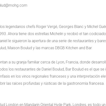
oulud@mohg.com
los legendarios chefs Roger Vergé, Georges Blanc y Michel Guér
1993. Ahora tiene dos estrellas Michelin y recibió el tan codici
iel le siguieron la apertura de una serie de restaurantes y bare
ulud, Maison Boulud y las marcas DBGB Kitchen and Bar.
ntan a su granja familiar cerca de Lyon, Francia, donde desarro
os los restaurantes de Daniel Boulud, Bar Boulud es el que se 
fasis en los vinos regionales franceses y una interpretación el
rir las raíces profundas y rústicas de la gastronomía francesa.
lud London en Mandarin Oriental Hyde Park, Londres, es todo un