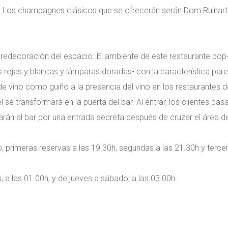
. Los champagnes clásicos que se ofrecerán serán Dom Ruinart
a redecoración del espacio. El ambiente de este restaurante po
 rojas y blancas y lámparas doradas- con la característica par
l de vino como guiño a la presencia del vino en los restaurantes 
l se transformará en la puerta del bar. Al entrar, los clientes pas
garán al bar por una entrada secreta después de cruzar el área de
, primeras reservas a las 19.30h, segundas a las 21.30h y tercer
 a las 01.00h, y de jueves a sábado, a las 03.00h.