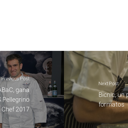
Previous Post
Next Post
 ABaC, gana
Bicnic, un
S.Pellegrino
formatos
 Chef 2017