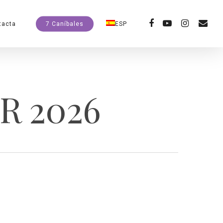
facebook
youtube
instagram
email
tacta
7 Caníbales
ESP
SR 2026