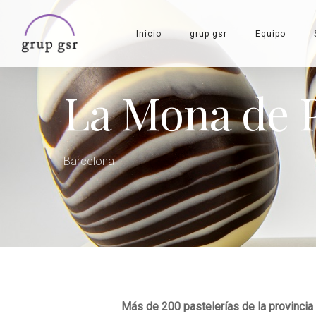
Skip
to
Inicio
grup gsr
Equipo
main
content
La Mona de P
Barcelona
Más de 200 pastelerías de la provincia 