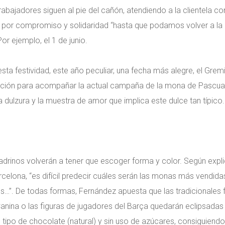
abajadores siguen al pie del cañón, atendiendo a la clientela c
n por compromiso y solidaridad “hasta que podamos volver a la n
or ejemplo, el 1 de junio.
sta festividad, este año peculiar, una fecha más alegre, el Gre
ción para acompañar la actual campaña de la mona de Pascua. 
la dulzura y la muestra de amor que implica este dulce tan típico.
drinos volverán a tener que escoger forma y color. Según explica
rcelona, “es difícil predecir cuáles serán las monas más vendid
…”. De todas formas, Fernández apuesta que las tradicionales f
Canina o las figuras de jugadores del Barça quedarán eclipsada
tipo de chocolate (natural) y sin uso de azúcares, consiguiendo e