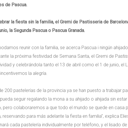
nes de Pascua.
rar la fiesta sin la familia, el Gremi de Pastisseria de Barcel
 junio, la Segunda Pascua o Pascua Granada.
damos reunir con la familia, se acerca Pascua i ningún ahijad
rante la próxima festividad de Semana Santa, el Gremi de Pastiss
dad y celebrándola tanto el 13 de abril como el 1 de junio, el L
incentivemos la alegría.
 de 200 pastelerías de la provincia ya se han puesto a trabajar p
pueda seguir regalando la mona a su ahijado o ahijada sin estar 
mo, pero colaboraremos a que todo el mundo se quede en casa 
 reservando para más adelante la fiesta en familia”, explica Elie
ará cada pastelería individualmente por teléfono, y el lisado de 