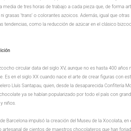
a media de tres horas de trabajo a cada pieza que, de forma a
a, ni grasas ‘trans’ o colorantes azoicos. Además, igual que otras
 tendencias, como la reducción de azúcar en el clásico bizcoch
ición
cocho circular data del siglo XV, aunque no es hasta 400 años 
Es en el siglo XX cuando nace el arte de crear figuras con este 
elero Lluís Santapau, quien, desde la desaparecida Confitería 
chocolate ya se habían popularizado por todo el país con grande
y niños.
a de Barcelona impulsó la creación del Museu de la Xocolata, en
ajo artesanal de cientos de maestros chocolateros que han forjado