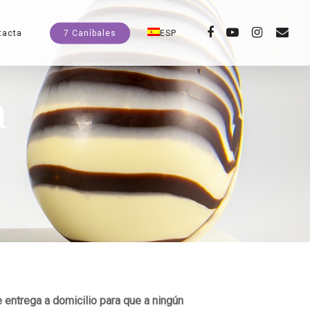
facebook
youtube
instagram
email
tacta
7 Caníbales
ESP
a
 entrega a domicilio para que a ningún