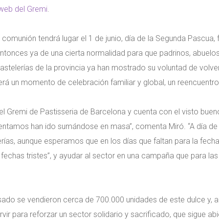
web del Gremi
.
 comunión tendrá lugar el 1 de junio, día de la Segunda Pascua, f
tonces ya de una cierta normalidad para que padrinos, abuelos 
pastelerías de la provincia ya han mostrado su voluntad de volve
“Será un momento de celebración familiar y global, un reencuentr
l Gremi de Pastisseria de Barcelona y cuenta con el visto bueno
mentamos han ido sumándose en masa”, comenta Miró. “A día de 
rías, aunque esperamos que en los días que faltan para la fec
fechas tristes”, y ayudar al sector en una campaña que para las 
asado se vendieron cerca de 700.000 unidades de este dulce y, a
ervir para reforzar un sector solidario y sacrificado, que sigue 