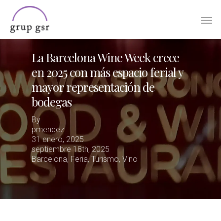
Skip
Men
to
main
content
La Barcelona Wine Week crece
en 2025 con más espacio ferial y
mayor representación de
bodegas
By
pmendez
31 enero, 2025
septiembre 18th, 2025
Barcelona
,
Feria
,
Turismo
,
Vino