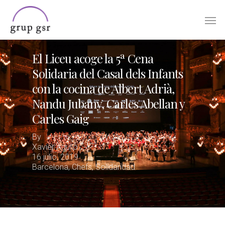
Skip
Men
to
main
content
El Liceu acoge la 5ª Cena
Solidaria del Casal dels Infants
con la cocina de Albert Adrià,
Nandu Jubany, Carles Abellan y
Carles Gaig
By
Xavier Agulló
16 julio, 2019
Barcelona
,
Chefs
,
Solidaridad