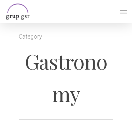
Skip
Men
to
main
content
Category
Gastrono
my