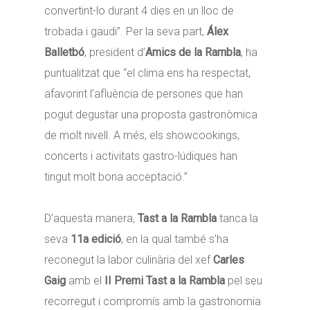
convertint-lo durant 4 dies en un lloc de
trobada i gaudi”. Per la seva part,
Álex
Balletbó
, president d’
Amics de la Rambla
, ha
puntualitzat que “el clima ens ha respectat,
afavorint l’afluència de persones que han
pogut degustar una proposta gastronòmica
de molt nivell. A més, els showcookings,
concerts i activitats gastro-lúdiques han
tingut molt bona acceptació.”
D’aquesta manera,
Tast a la Rambla
tanca la
seva
11a edició
, en la qual també s’ha
reconegut la labor culinària del xef
Carles
Gaig
amb el
II Premi Tast a la Rambla
pel seu
recorregut i compromís amb la gastronomia