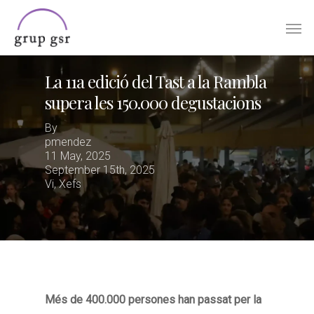
Skip
Men
to
main
content
La 11a edició del Tast a la Rambla
supera les 150.000 degustacions
By
pmendez
11 May, 2025
September 15th, 2025
Vi
,
Xefs
Més de 400.000 persones han passat per la