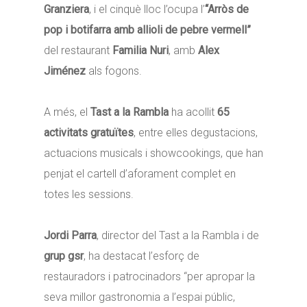
Granziera
, i el cinquè lloc l’ocupa l’
“Arròs de
pop i botifarra amb allioli de pebre vermell”
del restaurant
Familia Nuri
, amb
Alex
Jiménez
als fogons.
A més, el
Tast a la Rambla
ha acollit
65
activitats gratuïtes
, entre elles degustacions,
actuacions musicals i showcookings, que han
penjat el cartell d’aforament complet en
totes les sessions.
Jordi Parra
, director del Tast a la Rambla i de
grup gsr
, ha destacat l’esforç de
restauradors i patrocinadors “per apropar la
seva millor gastronomia a l’espai públic,