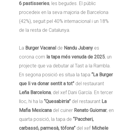
6 pastisseries
, les begudes. El públic
procedeix en la seva majoria de Barcelona
(42%), seguit pel 40% internacional i un 18%
de la resta de Catalunya.
La
Burger Vacanal
de
Nandu Jubany
es
corona com
la tapa més venuda de 2025
, un
projecte que va debutar al Tast a la Rambla.
En segona posició es situa la tapa
“La Burger
que li va donar sentit a tot”
del restaurant
Leña Barcelona
, del xef Dani García. En tercer
lloc, hi ha la
“Quesabirria”
del restaurant
La
Mafia Mexicana
del cuiner
Renato Guiomar
; en
quarta posició, la tapa de
“Paccheri,
carbassó, parmesà, tòfona”
del xef
Michele