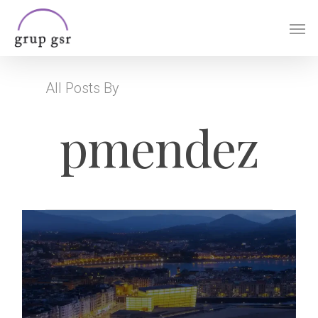
Skip
Men
to
main
content
All Posts By
pmendez