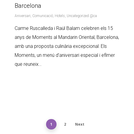
Barcelona
Aniversari
,
Comunicació
,
Hotels
,
Uncategorized @ca
Carme Ruscalleda i Raül Balam celebren els 15
anys de Moments al Mandarin Oriental, Barcelona,
amb una proposta culinària excepcional: Els
Moments, un menú d’aniversari especial i efímer
que reuneix…
1
2
Next