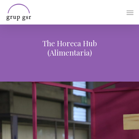
Skip
Men
to
main
content
The Horeca Hub
(Alimentaria)